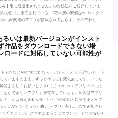
使いの端末用に最適化されません」の対処法をご紹介していま
で正式に販売されている、1万未満の安価なAndroidタブ
oreやGoogle関連のアプリが搭載されておらず、その代わり
も、あるいは最新バージョンがインスト
ず作品をダウンロードできない場
ンロードに対応していない可能性が
ウンロードできないAndroidでplayストアからアプリがダウンロード
していますのまま、ずっと待っても変化無しです。いった
ろしくお願いしますm(__)m Androidアプリの中には
ことができないアプリ』が存在しています。原因はアプリ
い！」とは言えませんが、いくつか原因と対策をまとめて
oid OSのバージョンが古い(アプリが新しいOSで追加され
サイズ ところが、スマホによってはダウンロードできないも