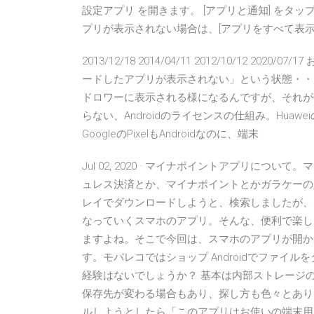
設定アプリ を開きます。 [アプリと通知] をタッ
プリが表示されない場合は、[アプリをすべて表示] 
2013/12/18 2014/04/11 2012/10/12 2
ードしたアプリが表示されない」という状態・・
ドロワーに表示される様になるんですが、それが
らない、Androidのライセンスの仕組み。Huaw
GoogleのPixelもAndroidなのに、端末
Jul 02, 2020 · マイナポイントアプリについ
ュレス決済とか、マイナポイントとかガラケーの人
レイでダウンロードしようと、検索しましたが、
なっていくスマホのアプリ。そんな、便利で楽し
ますよね。そこで今回は、スマホのアプリが開か
す。モバレコではショップ Androidでファイ
経験はないでしょうか？ 基本は内部ストレージ
保存先が変わる場合もあり、探し方も色々とあります
ルしようとしたら「このアプリはお使いの端末用