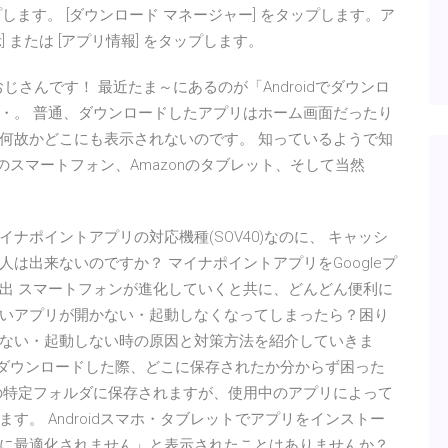
プします。 [ダウンロード マネージャー] をタップします。ア
または [アプリ情報] をタップします。
020/07/17 おじさんです！ 最近たま～にあるのが「Androidでダウンロ
・。 普通、ダウンロードしたアプリはホーム画面だったり
何故かどこにも表示されないのです。 知っているようで知
eiのスマートフォン、Amazonのタブレット、そして当然
て。マイナポイントアプリの対応機種(SOV40)なのに、 キャッシ
は出来ないのですか？ マイナポイントアプリをGoogleプ
出 スマートフォンが進化していくと共に、どんどん便利に
いアプリが開かない・起動しなくなってしまったら？困り
ない・起動しない時の原因と対策方法を紹介していきま
ルをダウンロードした際、どこに保存されたか分からず困った
の特定フォルダに保存されますが、使用中のアプリによって
。 Androidスマホ・タブレットでアプリをインストー
に最適化されません」と表示されたことはありませんか？