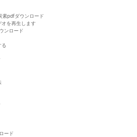
炭素pdfダウンロード
デオを再生します
ダウンロード
する
ド
法
ー
ロード