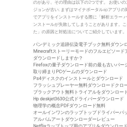
のがあり、その理由は以下の2つです。 お使いの
ジョンが古い; まずはマイナポータルapアプリの対
でアプリをインストールする際に「解析エラー 
ンストールが失敗してしまうことがあります。こ
た」の原因と対処法についてご紹介しています。
パンデミック追跡伝染電子ブック無料ダウンロ
Minecraftストーリーモードのフルエピ
ダウンロードしますか？
Firefoxの量子ダウンロード前の最も古いバー
取り締まりPCゲームのダウンロード
Ps4ディスクのインストールとダウンロード
フラッシュプレーヤー無料ダウンロードクロ
ブラックアウト無料トライアルをダウンロー
Hp deskjet3630公式ドライバーダウンロード
物理学の概念PDFダウンロード無料
オールインワンのラップトップドライバーパ
アルバムアートダウンローダーレビュー
Netflixラップトップ用のアプリをダウンロー