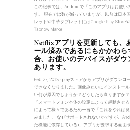
この記事では、Androidで「このアプリはお
す。 現在では数が減っていますが、以前は日本国内
レットや中華タブレットにはGoogle Play St
Tapnow Marke
Netflixアプリを更新して
ール済みであるにもかかわら
合、お使いのデバイスがダウ
あります。
Feb 27, 2013 · playストアからアプリがダ
できなくなりました。画像みたいにインストール
い何が原因でしょうか？どうしたら直りますか？解答よ
『スマートフォン本体の設定によって起動させる
によって様々であるため一言で「これをやれば良
みました。 なぜサポートされないかですが、Andr
た機能に依存している)、アプリが要求する画面