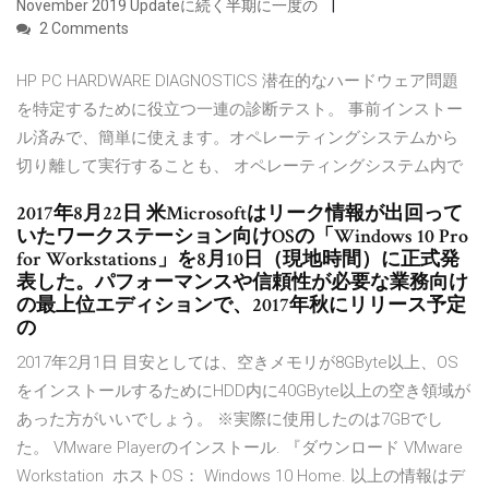
November 2019 Updateに続く半期に一度の
2 Comments
HP PC HARDWARE DIAGNOSTICS 潜在的なハードウェア問題
を特定するために役立つ一連の診断テスト。 事前インストー
ル済みで、簡単に使えます。オペレーティングシステムから
切り離して実行することも、 オペレーティングシステム内で
2017年8月22日 米Microsoftはリーク情報が出回って
いたワークステーション向けOSの「Windows 10 Pro
for Workstations」を8月10日（現地時間）に正式発
表した。パフォーマンスや信頼性が必要な業務向け
の最上位エディションで、2017年秋にリリース予定
の
2017年2月1日 目安としては、空きメモリが8GByte以上、OS
をインストールするためにHDD内に40GByte以上の空き領域が
あった方がいいでしょう。 ※実際に使用したのは7GBでし
た。 VMware Playerのインストール. 『ダウンロード VMware
Workstation ホストOS： Windows 10 Home. 以上の情報はデ