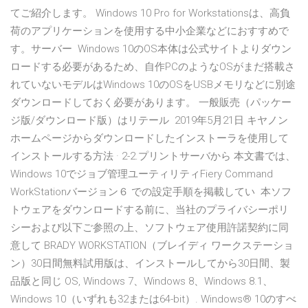
てご紹介します。 Windows 10 Pro for Workstationsは、高負
荷のアプリケーションを使用する中小企業などにおすすめで
す。サーバー Windows 10のOS本体は公式サイトよりダウン
ロードする必要があるため、自作PCのようなOSがまだ搭載さ
れていないモデルはWindows 10のOSをUSBメモリなどに別途
ダウンロードしておく必要があります。 一般販売（パッケー
ジ版/ダウンロード版）はリテール 2019年5月21日 キヤノン
ホームページからダウンロードしたインストーラを使用して
インストールする方法 · 2-2.プリントサーバから 本文書では、
Windows 10でジョブ管理ユーティリティFiery Command
WorkStationバージョン６ での設定手順を掲載してい 本ソフ
トウェアをダウンロードする前に、当社のプライバシーポリ
シーおよび以下ご参照の上、ソフトウェア使用許諾契約に同
意して BRADY WORKSTATION（ブレイディ ワークステーショ
ン）30日間無料試用版は、インストールしてから30日間、製
品版と同じ OS, Windows 7、Windows 8、Windows 8.1、
Windows 10（いずれも32または64-bit）. Windows® 10のすべ