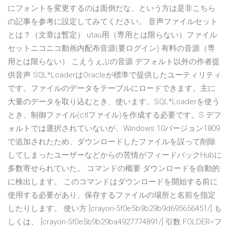
にフォントを変更するのは面倒だな、という方は是非こちら
の記事を参考に設定してみてください。 音声ファイルセット
とは？（文章は暫定） utau用（専用とは限らない）ファイル
セットニコニコ動画内配布音源(要ログイン) 有料の音源（専
用とは限らない） こえうぇぶの音源 デフォルト以外の作者提
供音声 SQL*LoaderはOracleが標準で提供したユーティリティ
です。ファイルのデータをテーブルにロードできます。主に
大量のデータを取り込むとき、使います。SQL*Loaderを使う
とき、制御ファイル(ctlファイル)を作成する必要です。S デフ
ォルトでは選択されていないが、Windows 10バージョン1809
で追加されたため、ダウンロードしたファイルを誤って削除
してしまったユーザーなどからの苦情がフィードバックHubに
多数寄せられていた。 コマンドの概要 ダウンロードを自動的
に検出します。 このコマンドはダウンロードを開始する前に
使用する必要があり、保存するファイルの場所と名前を指定
したりします。 使い方 [crayon-5f0e5b9b29b9d695656451/] も
しくは、 [crayon-5f0e5b9b29ba4927774891/] 引数 FOLDER=フ