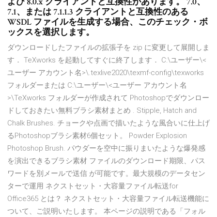
よび 8.0.x クライアントと互換性があります。 7.0、
7.1、または 7.1.1.3 クライアントと互換性のある
WSDL ファイルを生成する場合、このチェック・ボ
ックスを選択します。
ダウンロードしたファイルの拡張子を zip に変更して展開しま
す． TeXworks を起動してすぐに終了します． C:\ユーザー\<
ユーザー アカウント名>\.texlive2020\texmf-config\texworks
フォルダーまたは C:\ユーザー\<ユーザー アカウント名
>\TeXworks フォルダーが作成されて Photoshopでダウンロー
ドしておきたい無料ブラシ素材まとめ . Stipple, Hatch and
Chalk Brushes. チョークや点画で描いたような風合いに仕上げ
るPhotoshopブラシ素材6個セット。 Powder Explosion
Photoshop Brush. パウダーを空中に振りまいたような爆発感
を演出できるブラシ素材 ファイルのダウンロード期限、パス
ワードを別メールで送信 が可能です。最大規模のデータセン
ターで運用 ネクストセット・大容量ファイル転送for
Office365 とは？ ネクストセット・大容量ファイル転送機能に
ついて、ご説明いたします。 本ページの説明である「フォル