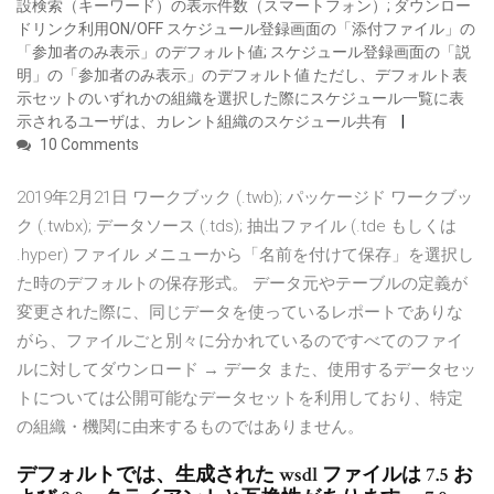
設検索（キーワード）の表示件数（スマートフォン）; ダウンロー
ドリンク利用ON/OFF スケジュール登録画面の「添付ファイル」の
「参加者のみ表示」のデフォルト値; スケジュール登録画面の「説
明」の「参加者のみ表示」のデフォルト値 ただし、デフォルト表
示セットのいずれかの組織を選択した際にスケジュール一覧に表
示されるユーザは、カレント組織のスケジュール共有
10 Comments
2019年2月21日 ワークブック (.twb); パッケージド ワークブッ
ク (.twbx); データソース (.tds); 抽出ファイル (.tde もしくは
.hyper) ファイル メニューから「名前を付けて保存」を選択し
た時のデフォルトの保存形式。 データ元やテーブルの定義が
変更された際に、同じデータを使っているレポートでありな
がら、ファイルごと別々に分かれているのですべてのファイ
ルに対してダウンロード → データ また、使用するデータセッ
トについては公開可能なデータセットを利用しており、特定
の組織・機関に由来するものではありません。
デフォルトでは、生成された wsdl ファイルは 7.5 お