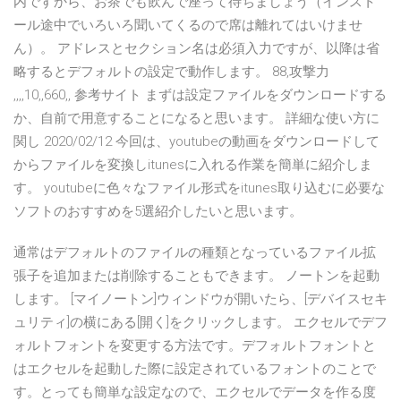
内ですから、お茶でも飲んで座って待ちましょう（インスト
ール途中でいろいろ聞いてくるので席は離れてはいけませ
ん）。 アドレスとセクション名は必須入力ですが、以降は省
略するとデフォルトの設定で動作します。 88,攻撃力
,,,,10,,660,, 参考サイト まずは設定ファイルをダウンロードする
か、自前で用意することになると思います。 詳細な使い方に
関し 2020/02/12 今回は、youtubeの動画をダウンロードして
からファイルを変換しitunesに入れる作業を簡単に紹介しま
す。 youtubeに色々なファイル形式をitunes取り込むに必要な
ソフトのおすすめを5選紹介したいと思います。
通常はデフォルトのファイルの種類となっているファイル拡
張子を追加または削除することもできます。 ノートンを起動
します。 [マイノートン]ウィンドウが開いたら、[デバイスセキ
ュリティ]の横にある[開く]をクリックします。 エクセルでデフ
ォルトフォントを変更する方法です。デフォルトフォントと
はエクセルを起動した際に設定されているフォントのことで
す。とっても簡単な設定なので、エクセルでデータを作る度