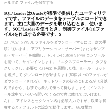
ォルダ名 ファイルを保存する
SQL*LoaderはOracleが標準で提供したユーティリテ
ィです。ファイルのデータをテーブルにロードでき
ます。主に大量のデータを取り込むとき、使いま
す。SQL*Loaderを使うとき、制御ファイル(ctlファ
イル)を作成する必要です。S
2017/02/16 WSDL ファイルをダウンロードするには、次の手
順に従います。 アプリケーション・サーバー (またはサンプ
ル・サーバー) を始動し、 Rule Execution Server コンソール
を開いて、サインインします。 「エクスプローラー」 タブを
クリックし、必要な RuleApp を展開した後、ルール・セット
を選択して ダウンロードが始まります(50個以上のファイルが
ダウンロードされる)。 ネットワークの状況にもよるが10分以
内ですから、お茶でも飲んで座って待ちましょう（インスト
ール途中でいろいろ聞いてくるので席は離れてはいけませ
ん）。 アドレスとセクション名は必須入力ですが、以降は省
略するとデフォルトの設定で動作します。 88,攻撃力