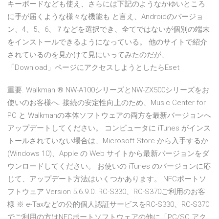
キーボードなども使え、さらには下記のようなかゆいところ
に手が届くような様々な機能も と言え、Androidのバージョ
ン、4、5、6、７などを選択でき、全てではないが個別の端末
をインストールできるようになっている。 他のサイトで紹介
されているのを見かけて見にいってみたのだが、
「Download」ページにアクセスしようとしたらEset
重要. Walkman ® NW-A100シリーズとNW-ZX500シリーズをお
使いのお客様へ. 接続の安定性向上のため、Music Center for
PC と Walkmanの本体ソフトウェアの両方を最新バージョンへ
アップデートしてください。 コンピュータに iTunes がインス
トールされていない場合は、Microsoft Store から入手するか
(Windows 10)、Apple の Web サイトから最新バージョンをダ
ウンロードしてください。 お使いの iTunes のバージョンに応
じて、アップデート方法はいくつかあります。 NFCポートソ
フトウェア Version 5.6.9.0. RC-S330、RC-S370ご利用のお客
様 ※ e-Taxなどの公的個人認証サービスをRC-S330、RC-S370
でご利用の方はNFCポートソフトウェアの他に「PC/SC アク