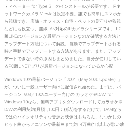
ティベーター for Type B」のインストールが必要です。 IPネ
ットワークカメラ Viewlaは設定不要。誰でも簡単にスマホか
ら視聴でき、店舗・オフィス・自宅・ペットの見守りや監視
などにも役立つ、無線LAN対応のIPカメラシリーズです。 PC
版LINEのバージョンが最新バージョンなのか確認する方法と
アップデート方法について解説。自動でアップデートされる
時と手動でアップデートする方法があります。また、アップ
デートできない時の原因もまとめました。自分が使用してい
るPC版LINEアプリが最新バージョンになっているか心配
Windows 10の最新バージョン「2004（May 2020 Update）」
が、ついに一般ユーザー向けに配信され始めた。まずは、バ
ージョン1903／1909ユーザー向けの カラオケ＠DAM for
Windows 10なら、無料アプリをダウンロードしてカラオケ＠
DAMの利用契約(月額1,100円：税込)をするだけで、DAMなら
ではのハイクオリティな音源と映像はもちろん、なつかしの
ヒット曲からアニソンや最新曲まで約14万曲(*1)以上が歌い放