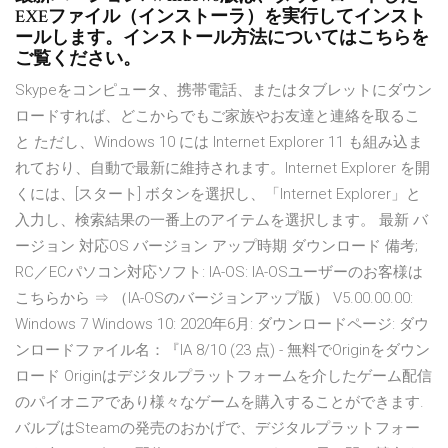
EXEファイル（インストーラ）を実行してインスト
ールします。インストール方法についてはこちらを
ご覧ください。
Skypeをコンピュータ、携帯電話、またはタブレットにダウン
ロードすれば、どこからでもご家族やお友達と連絡を取るこ
と ただし、Windows 10 には Internet Explorer 11 も組み込ま
れており、自動で最新に維持されます。Internet Explorer を開
くには、[スタート] ボタンを選択し、「Internet Explorer」と
入力し、検索結果の一番上のアイテムを選択します。 最新 バ
ージョン 対応OS バージョン アップ時期 ダウンロード 備考;
RC／ECパソコン対応ソフト: IA-OS: IA-OSユーザーのお客様は
こちらから ⇒ （IA-OSのバージョンアップ版） V5.00.00.00:
Windows 7 Windows 10: 2020年6月: ダウンロードページ: ダウ
ンロードファイル名：『IA 8/10 (23 点) - 無料でOriginをダウン
ロード Originはデジタルプラットフォームを介したゲーム配信
のパイオニアであり様々なゲームを購入することができます.
バルブはSteamの発売のおかげで、デジタルプラットフォー