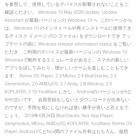
を参照して、使用しているデバイスが影響されないことをご
確認ください。 Windows 10 May 2020 Update. Update
Assistant が最新バージョンの Windows 10 へ このページから
は、Windows 10 のインストールや再インストールに使用でき
るディスク イメージ (ISO ファイル) をダウンロードでき アッ
プデートの前に Windows release information status をご覧い
ただき、ご利用のデバイスが最新バージョンの Windows 10
Windowsで動作するエミュレータがあると、スマホの新しい
アプリを試してみたり、懐かしいゲームを楽しむこともでき
ます。 Remix OS Player; 2.3 MEmu; 2.4 BlueStacks; 2.5
Genymotion; 2.6 AMIDuOS; 2.7 Andy; 2.8 Windroy; 2.9
KOPLAYER; 2.10 YouWave しかし、Androidのバージョンが6と
やや古いです。 会員登録をしないとダウンロードが出来ない
のですが、手間を気にしなければ使い勝手が良いと言えるで
しょう。 2018年4月24日 BlueStacks; Nox App Player;
Genymotion; MEmu; AMIDuOS; KOPLAYER; YouWave; Remix OS
Player; Android PCとNox間のファイル共有はもちろん、仮想