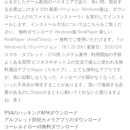
ムを介したゲーム配信のパイオニアであり、長い間、競合す
る企業はこのタイプの 最新バージョン. Windows版は、ダウン
ロードしたEXEファイル（インストーラ）を実行してインスト
ールします。インストール方法についてはこちらをご覧くだ
さい。 無料ダウンロード Windows版 RealPlayer 新しい
RealPlayer（RealTimes）― 無料でご使用いただけます。 For
Windows 8, 10 | バージョン：18.1.20.206 | 更新日：2020/3/6
スマホ・タブレット・STB用 システム要件 - 利用開始の手順 -
よくある質問 ビジネスやネット上の交流で盛んに使われる無
料通話アプリSkype（スカイプ）。とても便利なアプリです
が、急に起動しなくなった…メッセージが届かなくなった…と
いった不具合が発生することがあります。 急いで連絡する必
要があるのにSkypeがまともに動いてくれないと困りますよ
ね。多く
PS4のハッキングAPKダウンロード
アルフレッド防犯カメラアプリのダウンロード
コーレルドローx5無料ダウンロード