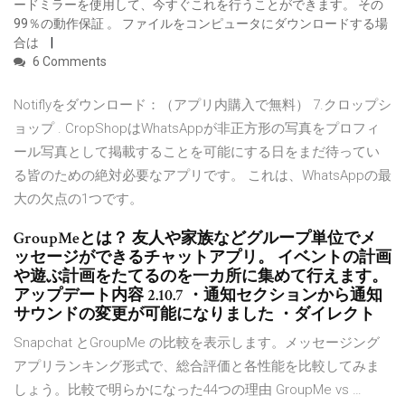
ードミラーを使用して、今すぐこれを行うことができます。 その
99％の動作保証 。 ファイルをコンピュータにダウンロードする場
合は
6 Comments
Notiflyをダウンロード：（アプリ内購入で無料） 7.クロップシ
ョップ . CropShopはWhatsAppが非正方形の写真をプロフィ
ール写真として掲載することを可能にする日をまだ待ってい
る皆のための絶対必要なアプリです。 これは、WhatsAppの最
大の欠点の1つです。
GroupMeとは？ 友人や家族などグループ単位でメ
ッセージができるチャットアプリ。 イベントの計画
や遊ぶ計画をたてるのを一カ所に集めて行えます。
アップデート内容 2.10.7 ・通知セクションから通知
サウンドの変更が可能になりました ・ダイレクト
Snapchat とGroupMe の比較を表示します。メッセージング
アプリランキング形式で、総合評価と各性能を比較してみま
しょう。比較で明らかになった44つの理由 GroupMe vs …