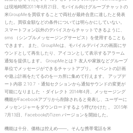
は現地時間2011年8月21日、モバイル向けグループチャットの
米GroupMeを買収することで両社が最終合意に達したと発表
した。買収金額などの条件については明らかにしていない。
スマートフォン以外のデバイスからチャットできるように、
sms （シンプルメッセージングサービス）を使用することも
できます。 また、GroupMeは、モバイルデバイスの画面にサ
ウンドとして再生したり、アイコンとして表示するアラーム
通知を提供します。 GroupMeとは？ 友人や家族などグループ
単位でメッセージができるチャットアプリ。 イベントの計画
や遊ぶ計画をたてるのを一カ所に集めて行えます。 アップデ
ート内容 2.10.7 ・通知セクションから通知サウンドの変更が
可能になりました ・ダイレクト 2014年4月、メッセージング
機能がFacebookアプリから削除されると発表し、ユーザーに
メッセンジャーをダウンロードするよう呼びかけた 。 2015年
7月13日、FacebookのTizen バージョンを開始した。
機能は十分、価格は控えめ――。そんな携帯電話を米